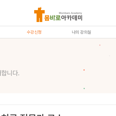
수강신청
나의 강의실
온라인 코스
수강중인 강좌
통증치료 전문가 코스
주문결제 내역
해외
스
네트워크 코스
장바구니
네트워크 회원가입하기
해합니다.
가입