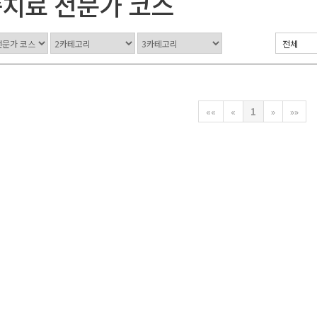
치료 전문가 코스
««
«
1
»
»»