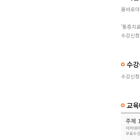
몸바로아
'통증치료
수강신청 
수강
수강신청
교육
주제 
아카데미
무료수