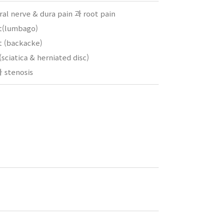
l nerve & dura pain 과 root pain
t(lumbago)
 (backacke)
ciatica & herniated disc)
stenosis