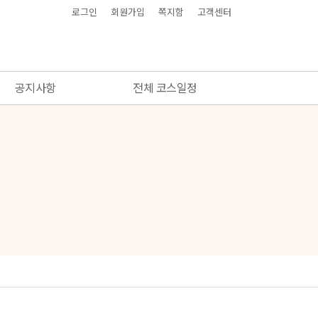
로그인
회원가입
쪽지함
고객센터
공지사항
전체 코스일정
공지사항
전체 코스일정
결제와 동영상시청 안내
FAQ
동영상 해결방법