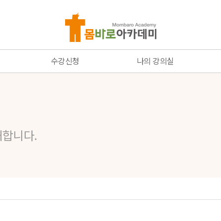
수강신청
나의 강의실
온라인 코스
수강중인 강좌
통증치료 전문가 코스
주문결제 내역
해외
스
네트워크 코스
장바구니
해합니다.
네트워크 회원가입하기
가입